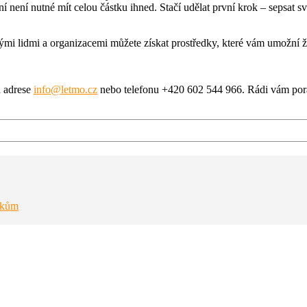
ní nutné mít celou částku ihned. Stačí udělat první krok – sepsat svů
nými lidmi a organizacemi můžete získat prostředky, které vám umožní ží
a adrese
info@letmo.cz
nebo telefonu +420 602 544 966. Rádi vám por
íkům