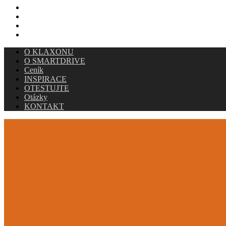
INSPIRACE
OTESTUJTE
Otázky
KONTAKT
O KLAXONU
O SMARTDRIVE
Ceník
INSPIRACE
OTESTUJTE
Otázky
KONTAKT