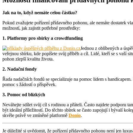
Možnosti financování přídavných pohonů
Jak na to, když nemáte celou částku?
Pokud zvažujete pořízení přídavného pohonu, ale nemáte dostatek vlastn
možností, jak zajistit potřebné prostředky:
1. Platformy pro sbír
ky a crowdfunding
Jednou z oblíbených a úspěš
veřejnou sbírku, kde popíšete svůj příběh a cíl. Lidé, kteří se s vaší
pohon zlepší kvalitu života.
2. Nadační fondy
Řada nadačních fondů se specializuje na pomoc lidem s handicapem.
pomoc s žádostí o příspěvek.
3. Pomoc od blízkých
Neváhejte sdílet svůj cíl s rodinou a přáteli. Často najdete podporu
být ideální příležitostí. Do těchto sbírek se často zapojují i bývalí k
skvěle právě ve zmíněné platformě
Donio
.
Je důležité si uvědomit, že pořízení přídavného pohonu není jen luxus.