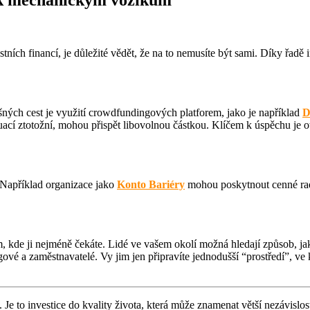
 k mechanickým vozíkům
ích financí, je důležité vědět, že na to nemusíte být sami. Díky řadě in
ných cest je využití crowdfundingových platforem, jako je například
D
 situací ztotožní, mohou přispět libovolnou částkou. Klíčem k úspěchu je
 Například organizace jako
Konto Bariéry
mohou poskytnout cenné rad
 tam, kde ji nejméně čekáte. Lidé ve vašem okolí možná hledají způsob,
olegové a zaměstnavatelé. Vy jim jen připravíte jednodušší “prostředí”, 
 Je to investice do kvality života, která může znamenat větší nezávislos