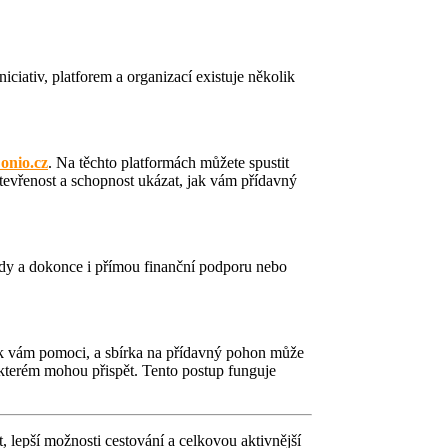
iciativ, platforem a organizací existuje několik
onio.cz
. Na těchto platformách můžete spustit
 otevřenost a schopnost ukázat, jak vám přídavný
y a dokonce i přímou finanční podporu nebo
 jak vám pomoci, a sbírka na přídavný pohon může
ve kterém mohou přispět. Tento postup funguje
t, lepší možnosti cestování a celkovou aktivnější