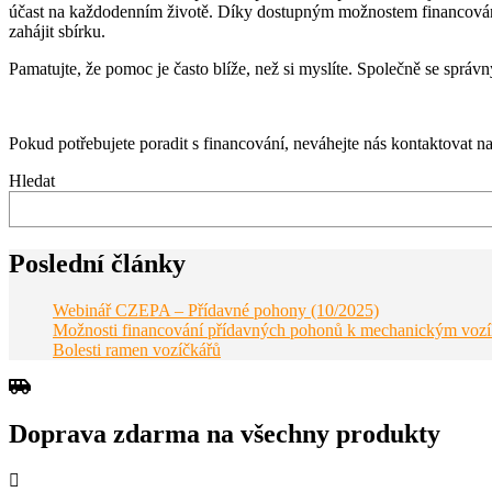
účast na každodenním životě. Díky dostupným možnostem financování ne
zahájit sbírku.
Pamatujte, že pomoc je často blíže, než si myslíte. Společně se správ
Pokud potřebujete poradit s financování, neváhejte nás kontaktovat n
Hledat
Poslední články
Webinář CZEPA – Přídavné pohony (10/2025)
Možnosti financování přídavných pohonů k mechanickým voz
Bolesti ramen vozíčkářů
Doprava zdarma na všechny produkty