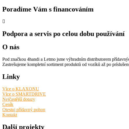
Poradíme Vám s financováním
Podpora a servis po celou dobu používání
O nás
Pod značkou 4handi a Letmo jsme výhradním distributorem přídavný
Zastrešujeme kompletní sortiment produktů od vozíků až po príslušens
Linky
Více o KLAXONU
Více o SMARTDRIVE
Nejčastější dotazy
Ceník
Otestuj přídavný pohon
Kontakt
Další projekty