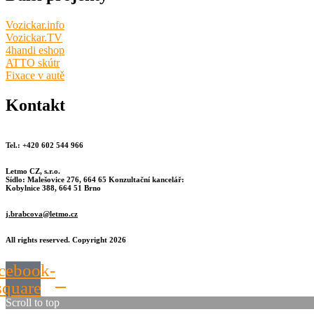
Vozickar.info
Vozickar.TV
4handi eshop
ATTO skútr
Fixace v autě
Kontakt
Tel.: +420 602 544 966
Letmo CZ, s.r.o.
Sídlo: Malešovice 276, 664 65 Konzultační kancelář:
Kobylnice 388, 664 51 Brno
j.brabcova@letmo.cz
All rights reserved. Copyright 2026
cebook-
square
Scroll to top