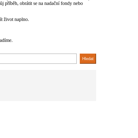
j příběh, obrátit se na nadační fondy nebo
t život naplno.
adíme.
Hledat