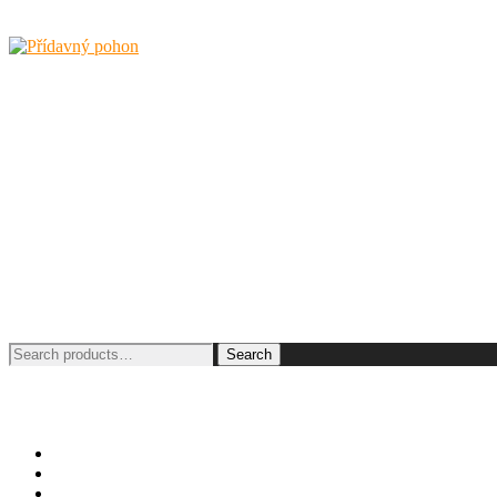
Search
Search
for:
O KLAXONU
O SMARTDRIVE
Ceník