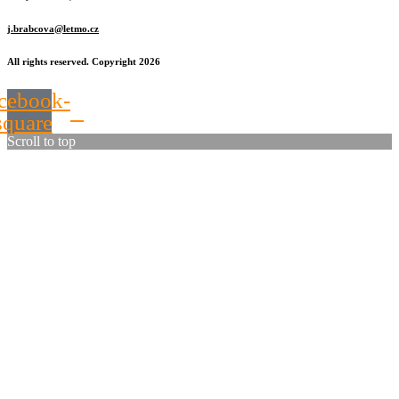
j.brabcova@letmo.cz
All rights reserved. Copyright 2026
cebook-
square
Scroll to top