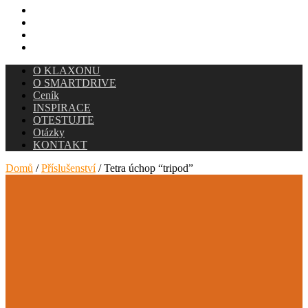
INSPIRACE
OTESTUJTE
Otázky
KONTAKT
O KLAXONU
O SMARTDRIVE
Ceník
INSPIRACE
OTESTUJTE
Otázky
KONTAKT
Domů
/
Příslušenství
/ Tetra úchop “tripod”