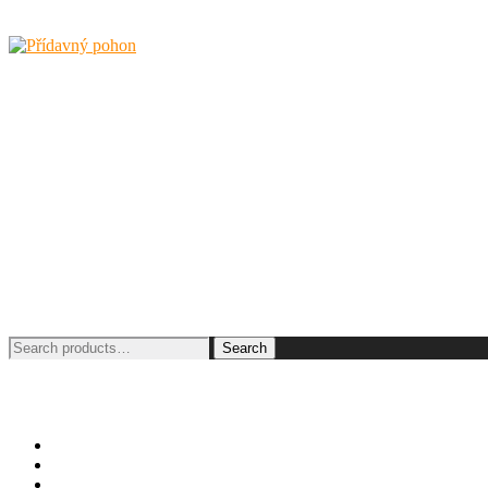
Search
Search
for:
O KLAXONU
O SMARTDRIVE
Ceník