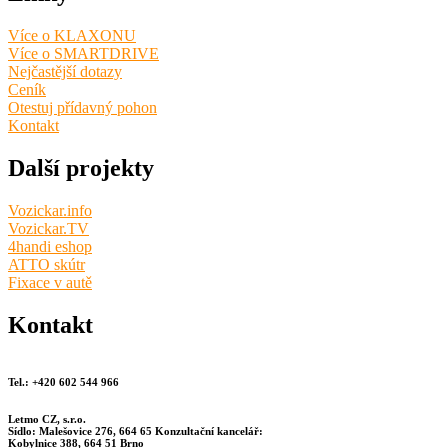
Více o KLAXONU
Více o SMARTDRIVE
Nejčastější dotazy
Ceník
Otestuj přídavný pohon
Kontakt
Další projekty
Vozickar.info
Vozickar.TV
4handi eshop
ATTO skútr
Fixace v autě
Kontakt
Tel.: +420 602 544 966
Letmo CZ, s.r.o.
Sídlo: Malešovice 276, 664 65 Konzultační kancelář:
Kobylnice 388, 664 51 Brno