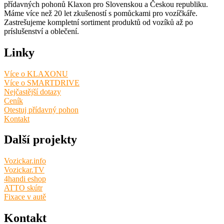
přídavných pohonů Klaxon pro Slovenskou a Českou republiku.
Máme více než 20 let zkušeností s pomůckami pro vozíčkáře.
Zastrešujeme kompletní sortiment produktů od vozíků až po
príslušenství a oblečení.
Linky
Více o KLAXONU
Více o SMARTDRIVE
Nejčastější dotazy
Ceník
Otestuj přídavný pohon
Kontakt
Další projekty
Vozickar.info
Vozickar.TV
4handi eshop
ATTO skútr
Fixace v autě
Kontakt