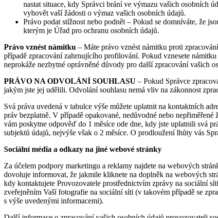
nastat situace, kdy Správci brání ve výmazu vašich osobních 
vyhovět vaší žádosti o výmaz vašich osobních údajů.
Právo podat stížnost nebo podnět – Pokud se domníváte, že jso
kterým je Úřad pro ochranu osobních údajů.
Právo vzn
ést námitku
– Máte právo vznést námitku proti zpracován
případě zpracování zahrnujícího profilování. Pokud vznesete námitku
neprokáže nezbytné oprávněné důvody pro další zpracování vašich o
PRÁVO NA ODVOLÁNÍ SOUHLASU
– Pokud Správce zpracováv
jakým jste jej udělili. Odvolání souhlasu nemá vliv na zákonnost zp
Svá práva uvedená v tabulce výše můžete uplatnit na kontaktních a
práv bezplatně. V případě opakované, nedůvodné nebo nepřiměřené žá
vám poskytne odpověď do 1 měsíce ode dne, kdy jste uplatnili svá práv
subjektů údajů, nejvýše však o 2 měsíce. O prodloužení lhůty vás Sp
Sociální m
édia a odkazy na jin
é webov
é stránky
Za účelem podpory marketingu a reklamy najdete na webových strán
dovoluje informovat, že jakmile kliknete na doplněk na webových strán
kdy kontaktujete Provozovatele prostřednictvím zprávy na sociální síti
zveřejněním Vaší fotografie na sociální síti (v takovém případě se 
s výše uvedenými informacemi).
Další informace o zpracování vašich osobních údajů provozovateli soci