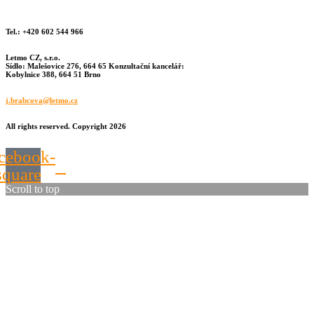
Tel.: +420 602 544 966
Letmo CZ, s.r.o.
Sídlo: Malešovice 276, 664 65 Konzultační kancelář:
Kobylnice 388, 664 51 Brno
j.brabcova@letmo.cz
All rights reserved. Copyright 2026
cebook-
square
Scroll to top