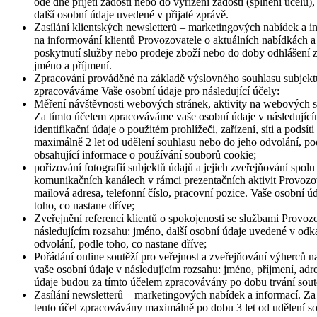
ode dne přijetí žádosti nebo do vyřízení žádosti (splnění účelu),
další osobní údaje uvedené v přijaté zprávě.
Zasílání klientských newsletterů – marketingových nabídek a
na informování klientů Provozovatele o aktuálních nabídkách a
poskytnutí služby nebo prodeje zboží nebo do doby odhlášení z 
jméno a příjmení.
Zpracování prováděné na základě výslovného souhlasu subjektu 
zpracováváme Vaše osobní údaje pro následující účely:
Měření návštěvnosti webových stránek, aktivity na webových str
Za tímto účelem zpracováváme vaše osobní údaje v následujícím 
identifikační údaje o použitém prohlížeči, zařízení, síti a po
maximálně 2 let od udělení souhlasu nebo do jeho odvolání, pod
obsahující informace o používání souborů cookie;
pořizování fotografií subjektů údajů a jejich zveřejňování spo
komunikačních kanálech v rámci prezentačních aktivit Provozova
mailová adresa, telefonní číslo, pracovní pozice. Vaše osobní
toho, co nastane dříve;
Zveřejnění referencí klientů o spokojenosti se službami Provoz
následujícím rozsahu: jméno, další osobní údaje uvedené v od
odvolání, podle toho, co nastane dříve;
Pořádání online soutěží pro veřejnost a zveřejňování výherců 
vaše osobní údaje v následujícím rozsahu: jméno, příjmení, adre
údaje budou za tímto účelem zpracovávány po dobu trvání soutě
Zasílání newsletterů – marketingových nabídek a informací. Za
tento účel zpracovávány maximálně po dobu 3 let od udělení so