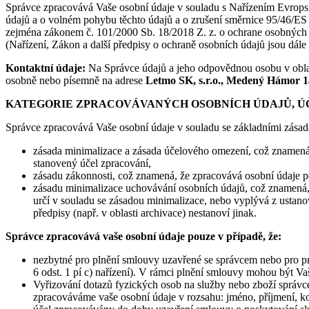
Správce zpracovává Vaše osobní údaje v souladu s Nařízením Evrops
údajů a o volném pohybu těchto údajů a o zrušení směrnice 95/46/ES 
zejména zákonem č. 101/2000 Sb. 18/2018 Z. z. o ochrane osobných ú
(Nařízení, Zákon a další předpisy o ochraně osobních údajů jsou dál
Kontaktní údaje:
Na Správce údajů a jeho odpovědnou osobu v oblast
osobně nebo písemně na adrese
Letmo SK, s.r.o., Medený Hámor 1
KATEGORIE ZPRACOVÁVANÝCH OSOBNÍCH ÚDAJŮ, Ú
Správce zpracovává Vaše osobní údaje v souladu se základními zásada
zásada minimalizace a zásada účelového omezení, což znamená,
stanovený účel zpracování,
zásadu zákonnosti, což znamená, že zpracovává osobní údaje po
zásadu minimalizace uchovávání osobních údajů, což znamená,
určí v souladu se zásadou minimalizace, nebo vyplývá z ustano
předpisy (např. v oblasti archivace) nestanoví jinak.
Správce zpracovává vaše osobní údaje pouze v případě, že:
nezbytné pro plnění smlouvy uzavřené se správcem nebo pro pr
6 odst. 1 pí c) nařízení). V rámci plnění smlouvy mohou být Va
Vyřizování dotazů fyzických osob na služby nebo zboží správce
zpracováváme vaše osobní údaje v rozsahu: jméno, příjmení, kon