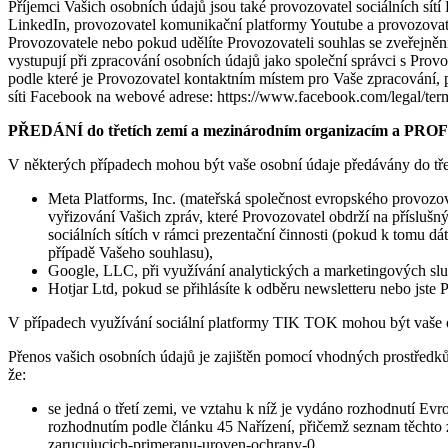
Příjemci Vašich osobních údajů jsou také provozovatel sociálních sít
LinkedIn, provozovatel komunikační platformy Youtube a provozovatel
Provozovatele nebo pokud udělíte Provozovateli souhlas se zveřejnění
vystupují při zpracování osobních údajů jako společní správci s Prov
podle které je Provozovatel kontaktním místem pro Vaše zpracování, 
síti Facebook na webové adrese: https://www.facebook.com/legal/term
PŘ
EDÁNÍ
do třetích zemí a mezinárodním organizací
m a PRO
V některých případech mohou být vaše osobní údaje předávány do tř
Meta Platforms, Inc. (mateřská společnost evropského provozo
vyřizování Vašich zpráv, které Provozovatel obdrží na příslušnýc
sociálních sítích v rámci prezentační činnosti (pokud k tomu 
případě Vašeho souhlasu),
Google, LLC, při využívání analytických a marketingových služ
Hotjar Ltd, pokud se přihlásíte k odběru newsletteru nebo jste
V případech využívání sociální platformy TIK TOK mohou být vaše o
Přenos vašich osobních údajů je zajištěn pomocí vhodných prostředků 
že:
se jedná o třetí zemi, ve vztahu k níž je vydáno rozhodnutí Evr
rozhodnutím podle článku 45 Nařízení, přičemž seznam těchto ze
zarucujucich-primeranu-uroven-ochrany-0,