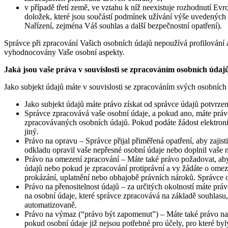
v případě třetí země, ve vztahu k níž neexistuje rozhodnutí Ev
doložek, které jsou součástí podmínek užívání výše uvedených s
Nařízení, zejména Váš souhlas a další bezpečnostní opatření).
Správce při zpracování Vašich osobních údajů nepoužívá profilování
vyhodnocovány Vaše osobní aspekty.
Jaká jsou vaše práva v souvislosti se zpracováním osobních údaj
Jako subjekt údajů máte v souvislosti se zpracováním svých osobních 
Jako subjekt údajů máte právo získat od správce údajů potvrzen
Správce zpracovává vaše osobní údaje, a pokud ano, máte práv
zpracovávaných osobních údajů. Pokud podáte žádost elektron
jiný.
Právo na opravu – Správce přijal přiměřená opatření, aby zajist
odkladu opravil vaše nepřesné osobní údaje nebo doplnil vaše 
Právo na omezení zpracování – Máte také právo požadovat, aby
údajů nebo pokud je zpracování protiprávní a vy žádáte o omeze
prokázání, uplatnění nebo obhajobě právních nároků. Správce 
Právo na přenositelnost údajů – za určitých okolností máte prá
na osobní údaje, které správce zpracovává na základě souhlasu,
automatizovaně.
Právo na výmaz (“právo být zapomenut”) – Máte také právo na 
pokud osobní údaje již nejsou potřebné pro účely, pro které 