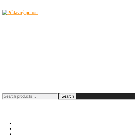
Search
Search
for:
O KLAXONU
O SMARTDRIVE
Ceník