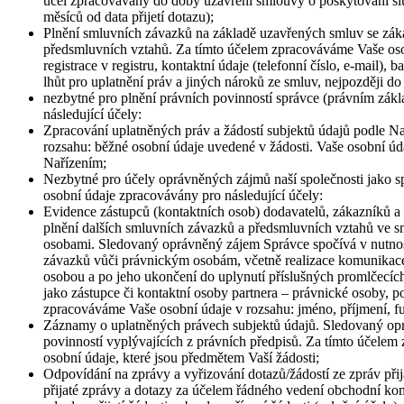
účel zpracovávány do doby uzavření smlouvy o poskytování sl
měsíců od data přijetí dotazu);
Plnění smluvních závazků na základě uzavřených smluv se zákaz
předsmluvních vztahů. Za tímto účelem zpracováváme Vaše osobn
registrace v registru, kontaktní údaje (telefonní číslo, e-mai
lhůt pro uplatnění práv a jiných nároků ze smluv, nejpozději d
nezbytné pro plnění právních povinností správce (právním zákla
následující účely:
Zpracování uplatněných práv a žádostí subjektů údajů podle Nař
rozsahu: běžné osobní údaje uvedené v žádosti. Vaše osobní ú
Nařízením;
Nezbytné pro účely oprávněných zájmů naší společnosti jako spr
osobní údaje zpracovávány pro následující účely:
Evidence zástupců (kontaktních osob) dodavatelů, zákazníků a
plnění dalších smluvních závazků a předsmluvních vztahů ve 
osobami. Sledovaný oprávněný zájem Správce spočívá v nutnost
závazků vůči právnickým osobám, včetně realizace komunikace 
osobou a po jeho ukončení do uplynutí příslušných promlčecíc
jako zástupce či kontaktní osoby partnera – právnické osoby, 
zpracováváme Vaše osobní údaje v rozsahu: jméno, příjmení, funk
Záznamy o uplatněných právech subjektů údajů. Sledovaný opr
povinností vyplývajících z právních předpisů. Za tímto účele
osobní údaje, které jsou předmětem Vaší žádosti;
Odpovídání na zprávy a vyřizování dotazů/žádostí ze zpráv př
přijaté zprávy a dotazy za účelem řádného vedení obchodní ko