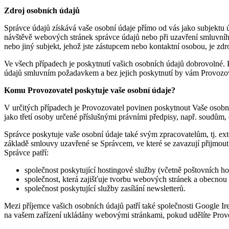
Zdroj osobních údajů
Správce údajů získává vaše osobní údaje přímo od vás jako subjektu 
návštěvě webových stránek správce údajů nebo při uzavření smluvníh
nebo jiný subjekt, jehož jste zástupcem nebo kontaktní osobou, je zdr
Ve všech případech je poskytnutí vašich osobních údajů dobrovolné. P
údajů smluvním požadavkem a bez jejich poskytnutí by vám Provozovat
Komu Provozovatel poskytuje vaše osobní ú
daje?
V určitých případech je Provozovatel povinen poskytnout Vaše osobn
jako třetí osoby určené příslušnými právními předpisy, např. soudům
Správce poskytuje vaše osobní údaje také svým zpracovatelům, tj. ex
základě smlouvy uzavřené se Správcem, ve které se zavazují přijmou
Správce patří:
společnost poskytující hostingové služby (včetně poštovních ho
společnost, která zajišťuje tvorbu webových stránek a obecnou
společnost poskytující služby zasílání newsletterů.
Mezi příjemce vašich osobních údajů patří také společnosti Google Ire
na vašem zařízení ukládány webovými stránkami, pokud udělíte Provo