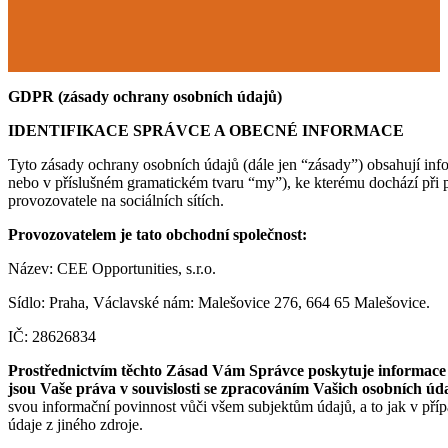
GDPR (zásady ochrany osobních údajů)
IDENTIFIKACE SPRÁ
VCE A OBECNÉ INFORMACE
Tyto zásady ochrany osobních údajů (dále jen “zásady”) obsahují in
nebo v příslušném gramatickém tvaru “my”), ke kterému dochází při 
provozovatele na sociálních sítích.
Provozovatelem je tato obchodní společnost:
Název: CEE Opportunities, s.r.o.
Sídlo: Praha, Václavské nám: Malešovice 276, 664 65 Malešovice.
IČ: 28626834
Prostřednictvím těchto Zásad Vám Správce poskytuje informace o
jsou Vaše práva v souvislosti se zpracováním Vašich osobních ú
svou informační povinnost vůči všem subjektům údajů, a to jak v příp
údaje z jiného zdroje.