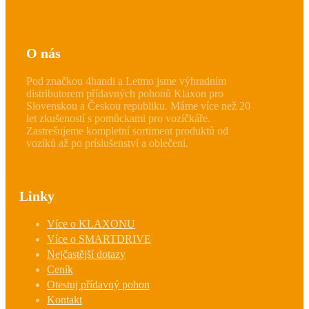
O nás
Pod značkou 4handi a Letmo jsme výhradním
distributorem přídavných pohonů Klaxon pro
Slovenskou a Českou republiku. Máme více než 20
let zkušeností s pomůckami pro vozíčkáře.
Zastrešujeme kompletní sortiment produktů od
vozíků až po príslušenství a oblečení.
Linky
Více o KLAXONU
Více o SMARTDRIVE
Nejčastější dotazy
Ceník
Otestuj přídavný pohon
Kontakt