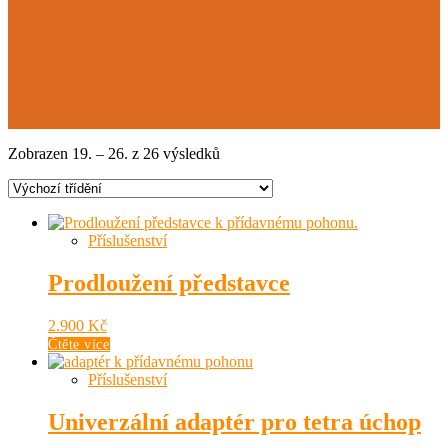
Zobrazen 19. – 26. z 26 výsledků
Příslušenství
Prodloužení představce
2.900
Kč
Čtěte více
Příslušenství
Univerzální adaptér pro tetra úchop