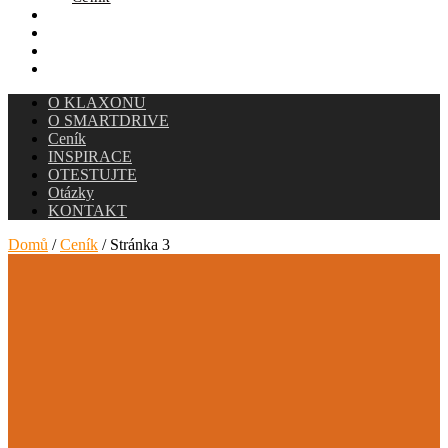
INSPIRACE
OTESTUJTE
Otázky
KONTAKT
O KLAXONU
O SMARTDRIVE
Ceník
INSPIRACE
OTESTUJTE
Otázky
KONTAKT
Domů
/
Ceník
/ Stránka 3