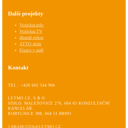
Další projekty
Vozickar.info
Vozickar.TV
4handi eshop
ATTO skútr
Fixace v autě
Kontakt
TEL.: +420 602 544 966
LETMO CZ, S.R.O.
SÍDLO: MALEŠOVICE 276, 664 65 KONZULTAČNÍ
KANCELÁŘ:
KOBYLNICE 388, 664 51 BRNO
J.BRABCOVA@LETMO.CZ