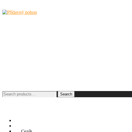
Search
Search
for:
O KLAXONU
O SMARTDRIVE
Ceník